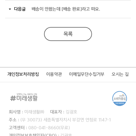
다음글
배송이 안왔는데 [배송 완료]라고 떠요.
목록
개인정보처리방침
이용약관
이메일무단수집거부
오시는 길
회사명 :
미래생활㈜
대표자 :
김광호
주소 :
(우 30073) 세종특별자치시 부강면 연청로 1147-1
고객센터 :
080-041-8660(무료)
개인정보보호책임자(CPO) :
김광호