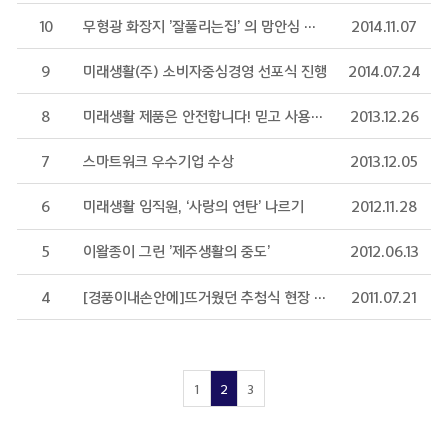
10
무형광 화장지 ’잘풀리는집’ 의 맘안심 캠페인
2014.11.07
9
미래생활(주) 소비자중심경영 선포식 진행
2014.07.24
8
미래생활 제품은 안전합니다! 믿고 사용하세요!
2013.12.26
7
스마트워크 우수기업 수상
2013.12.05
6
미래생활 임직원, ‘사랑의 연탄’ 나르기
2012.11.28
5
이왈종이 그린 ’제주생활의 중도’
2012.06.13
4
[경품이내손안에]뜨거웠던 추첨식 현장 속으로 고고!
2011.07.21
1
2
3