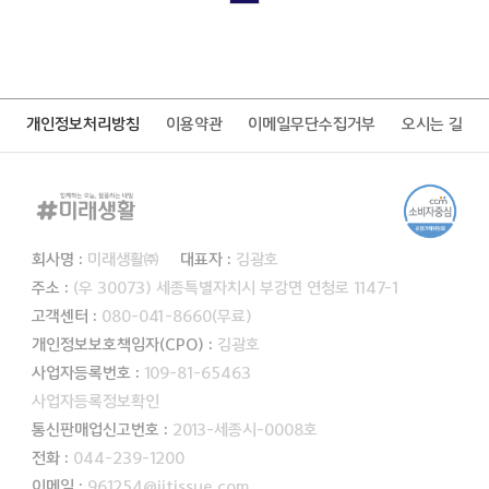
개인정보처리방침
이용약관
이메일무단수집거부
오시는 길
회사명 :
미래생활㈜
대표자 :
김광호
주소 :
(우 30073) 세종특별자치시 부강면 연청로 1147-1
고객센터 :
080-041-8660(무료)
개인정보보호책임자(CPO) :
김광호
사업자등록번호 :
109-81-65463
사업자등록정보확인
통신판매업신고번호 :
2013-세종시-0008호
전화 :
044-239-1200
이메일 :
961254@jjtissue.com