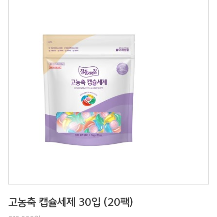
고농축 캡슐세제 30입 (20팩)