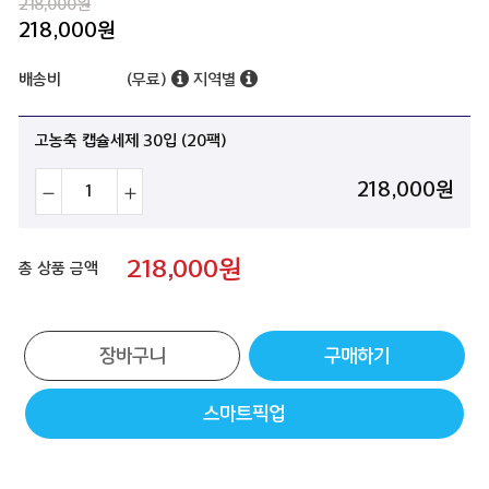
218,000원
218,000
원
배송비
(무료)
지역별
고농축 캡슐세제 30입 (20팩)
218,000
원
218,000
원
총 상품 금액
장바구니
구매하기
스마트픽업