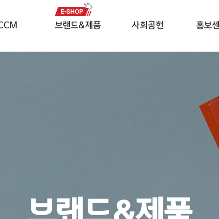
CCM
브랜드&제품
사회공헌
홍보
자중심경영
잘풀리는집
CSR 미션
보도자
윤리헌장
나무야나무야
임직원 봉사단
영상자
헤이즈
프로모
네이즈
전용서
르웨이
브랜드&제품