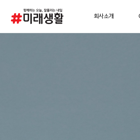
회사소개
경영이념
소비
연혁
제조공정
품질환경안전방침
채용정보
직무소개
오시는 길