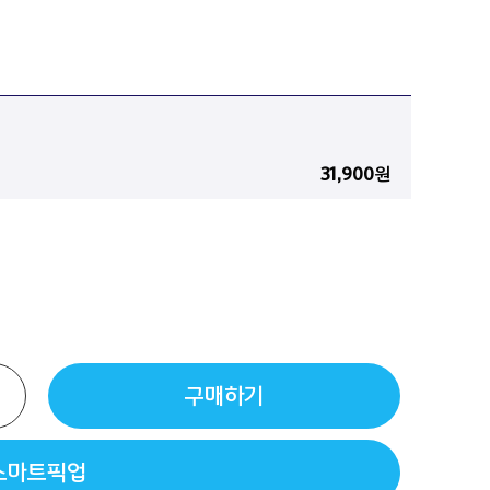
31,900
원
구매하기
스마트픽업