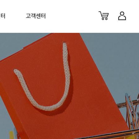
센터
고객센터
료
공지사항
료
이벤트
션
FAQ
체
1:1 문의
생활백서