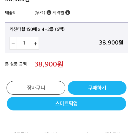
배송비
(무료)
지역별
키친타월 150매 x 4+2롤 (6팩)
38,900
원
38,900
원
총 상품 금액
장바구니
구매하기
스마트픽업