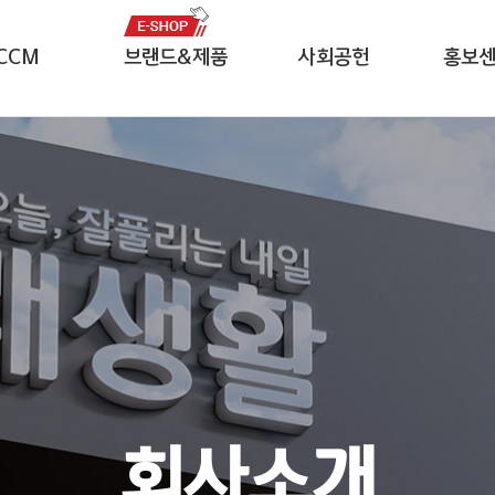
CCM
브랜드&제품
사회공헌
홍보
자중심경영
잘풀리는집
CSR 미션
보도자
윤리헌장
나무야나무야
임직원 봉사단
영상자
헤이즈
프로모
네이즈
전용서
르웨이
회사소개