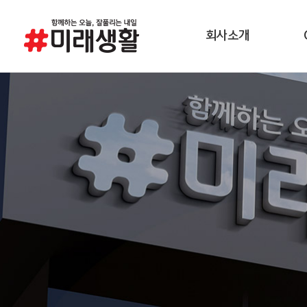
회사소개
경영이념
소비
연혁
제조공정
품질환경안전방침
채용정보
직무소개
오시는 길