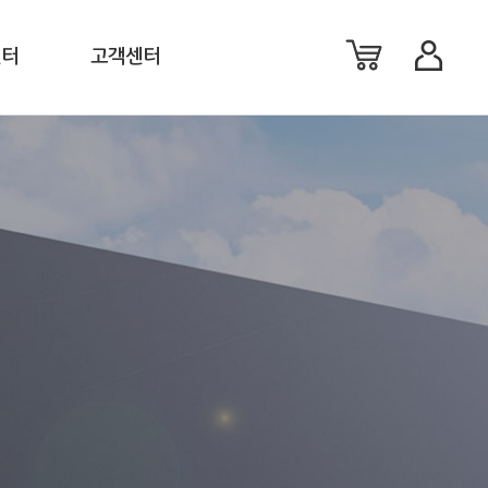
센터
고객센터
료
공지사항
료
이벤트
션
FAQ
체
1:1 문의
생활백서